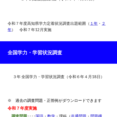
令和７年度高知県学力定着状況調査出題範囲（
１年
・
２
年
）
令和７年12月実施
全国学力・学習状況調査
３年 全国学力・学習状況調査（令和６年４月18日）
※ 過去の調査問題・正答例がダウンロードできます
令和
７
年度実施
調査問題
････
国語
・
数学
・
理科（
共通問題
・
問題構