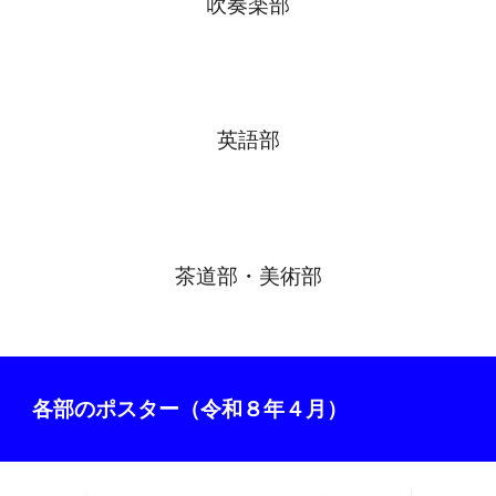
吹奏楽部
英語
部
茶道部・美術部
各部のポスター
（令和
８
年４月）