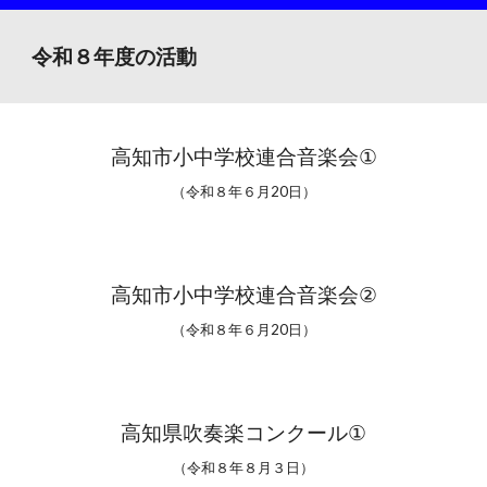
令和８年度の活動
高知市小中学校連合音楽会
①
（令和
８
年
６
月
20
日）
高知市小中学校連合音楽会
②
（令和
８
年６月2
0
日）
高知県吹奏楽コンクール
①
（令和８年
８
月
３
日）