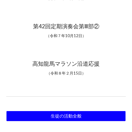
第42回定期演奏会第
Ⅲ
部②
（令和
７
年10月12日）
高知龍馬マラソン沿道応援
（令和
８
年
２
月1
5
日）
生徒の活動全般